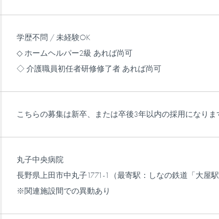
学歴不問 / 未経験OK
見学・インターンシップ
◇ ホームヘルパー2級 あれば尚可
◇ 介護職員初任者研修修了者 あれば尚可
用までの流れ
こちらの募集は新卒、または卒後3年以内の採用になりま
お問い合わせ・エントリー
丸子中央病院
長野県上田市中丸子1771-1（最寄駅：しなの鉄道「大屋
※関連施設間での異動あり