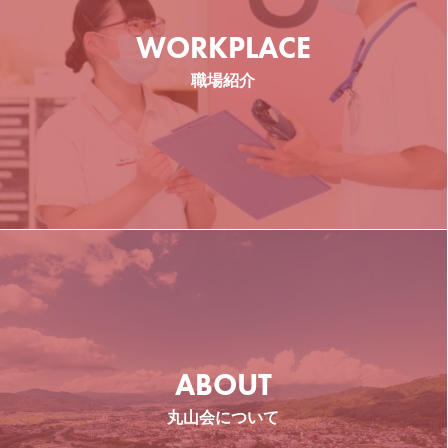
ケア新小岩
WORKPLACE
東京都葛飾区
職場紹介
介護職
介護福祉士
ケア大宮 花の丘
埼玉県さいたま市
ABOUT
介護福祉士
その他
丸山会について