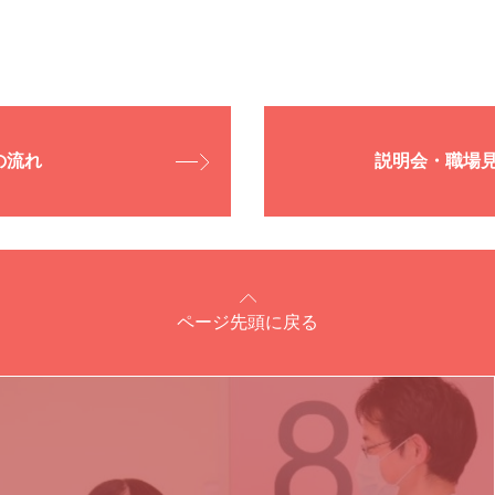
臨床工学技士
介護支援専門員
上田透析クリニック
見学・インターンシップ
長野県上田市
の流れ
説明会・職場
用までの流れ
看護師
御所苑
お問い合わせ・エントリー
ページ先頭に戻る
長野県上田市
介護職
介護福祉士