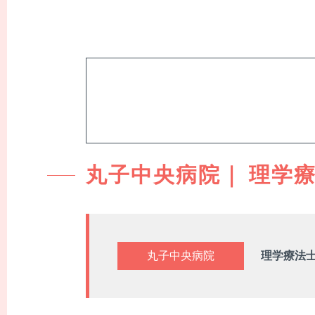
採用情報一覧
職場紹介
丸子中央病院｜ 理学
働く環境
スタッフ紹介
丸子中央病院
理学療法
看護師
よくあるご質