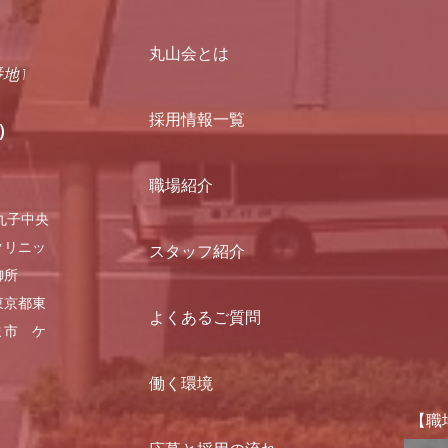
丸山会とは
番地1
採用情報一覧
）
職場紹介
丸子中央
クリニッ
スタッフ紹介
御所
東京都東
よくあるご質問
ま市 ケ
働く環境
【職