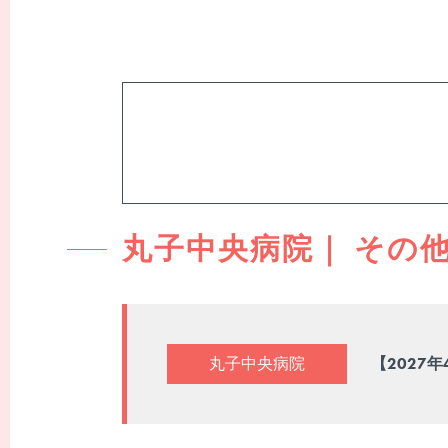
採用情報一覧
職場紹介
丸子中央病院｜ その
働く環境
スタッフ紹介
丸子中央病院
【2027
看護師
よくあるご質