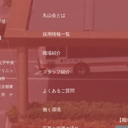
丸山会とは
番地1
採用情報一覧
）
職場紹介
丸子中央
クリニッ
スタッフ紹介
御所
東京都東
よくあるご質問
ま市 ケ
働く環境
【職