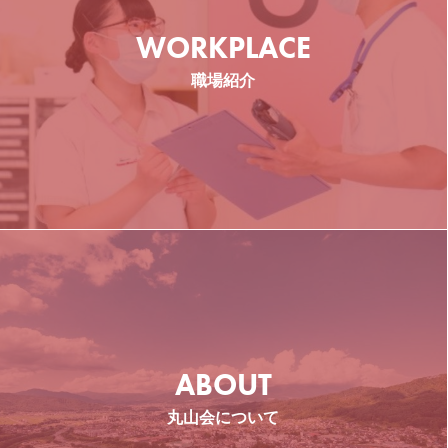
ケア新小岩
WORKPLACE
東京都葛飾区
職場紹介
介護職
介護福祉士
ケア大宮 花の丘
埼玉県さいたま市
ABOUT
介護福祉士
その他
丸山会について