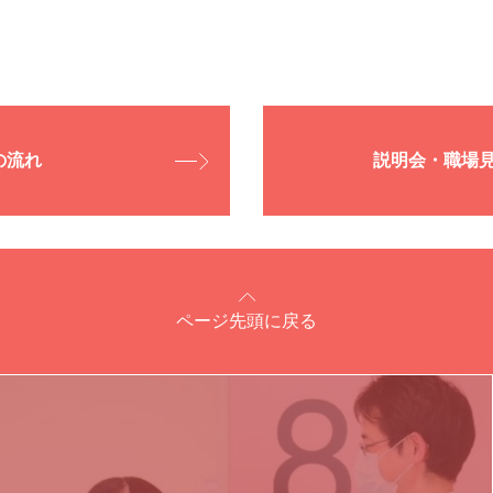
臨床工学技士
介護支援専門員
上田透析クリニック
見学・インターンシップ
長野県上田市
の流れ
説明会・職場
用までの流れ
看護師
御所苑
お問い合わせ・エントリー
ページ先頭に戻る
長野県上田市
介護職
介護福祉士